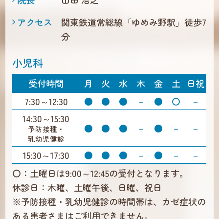
アクセス
関東鉄道常総線「ゆめみ野駅」徒歩7
分
小児科
受付時間
月
火
水
木
金
土
日祝
7:30～12:30
●
●
●
－
●
〇
－
14:30～15:30
●
●
●
－
●
－
－
予防接種・
乳幼児健診
15:30～17:30
●
●
●
－
●
－
－
〇：土曜日は9:00～12:45の受付となります。
休診日：木曜、土曜午後、日曜、祝日
※予防接種・乳幼児健診の時間帯は、カゼ症状の
ある患者さまはご利用できません。