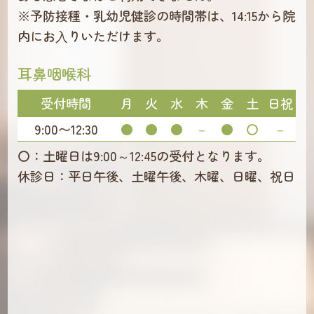
※予防接種・乳幼児健診の時間帯は、14:15から院
内にお⼊りいただけます。
耳鼻咽喉科
受付時間
月
火
水
木
金
土
日祝
9:00〜12:30
●
●
●
－
●
〇
－
〇：土曜日は9:00～12:45の受付となります。
休診日：平日午後、土曜午後、木曜、日曜、祝日