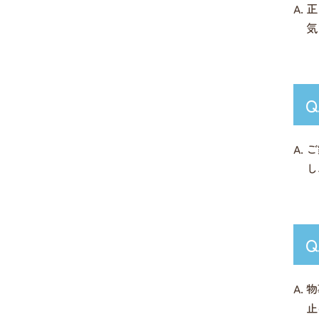
正
気
ご
し
物
止