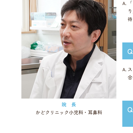
「
り
待
ス
合
院 長
かどクリニック小児科・耳鼻科