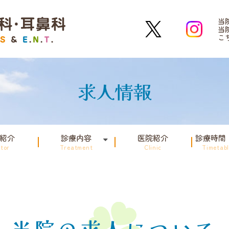
かどクリニック小児科・耳鼻科
当
X
Instagram
当
こ
求人情報
紹介
診療内容
医院紹介
診療時間
tor
Treatment
Clinic
Timetab
当院の求人について